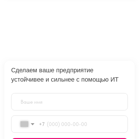
+7
Отправить
Нажатием кнопки я принимаю
условия Оферты
по использованию сайта и согласен с
Политикой
конфиденциальности
Воронеж Центральный офис
vrn@1cbit.ru
+7 (473) 233-33-35