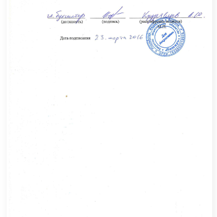
по использованию сайта и согласен с
Политикой
конфиденциальности
Воронеж Центральный офис
vrn@1cbit.ru
+7 (473) 233-33-35
Главная
Поддержка SLA
Контакты