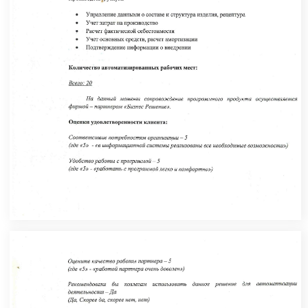
Сделаем ваше предприятие
устойчивее и сильнее с помощью ИТ
+7
Отправить
Нажатием кнопки я принимаю
условия Оферты