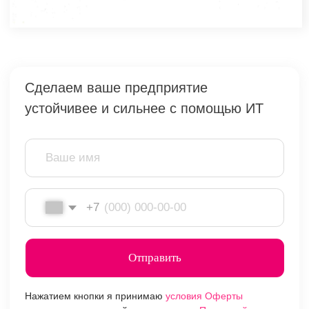
vrn@1cbit.ru
Воронеж Центральный офис
+7 (473) 233-33-35
ул. 20 лет Октября,
д.119 (Дом Быта), 7
этаж
© 1997-2023 — Первый Бит