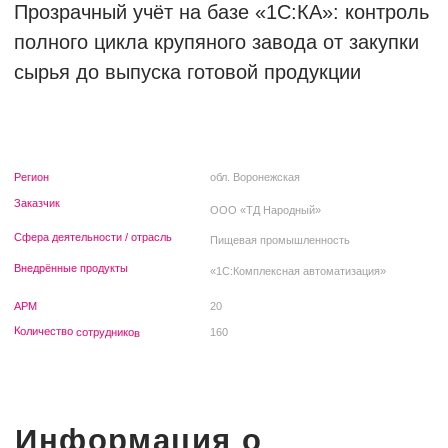
Заказчик
ООО «ТД Народный»
Сфера деятельности / отрасль
Пищевая промышленность
Внедрённые продукты
«1С:Комплексная автоматизация»
АРМ
20
Количество сотрудников
160
Информация о
компании
ООО «ТД Народный» — ведущий крупяной
завод Центрального Черноземья с более чем
вековой историей. Предприятие занимается
переработкой и выпуском гречневой крупы
высшего сорта, нерафинированного масла,
жмыха, гранулированной лузги, а также
предоставляет услуги хранения,
транспортировки и аренды. Современная
инфраструктура с механизированными