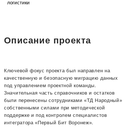
Заказчика (доработана);
4.для отражения операции «Товарного кредита»
и проводок по нему на 66 счёт создана
возможность выбора соответствующего ГФУ в
договорах Закупки /Реализации.
Особое внимание уделялось доработке
инструментов для учёта товарного кредита,
детального фиксирования целей использования
материалов при списании, а также
оптимизации ввода документов. Обновлённая
печатная форма «Товарной Накладной» (ТН)
стала более удобной и информативной для
пользователей - дополнено автозаполнение
реквизитов, что позволяет более оперативно
формировать ТН и снижать риски допущения
ошибок.
На протяжении всего проекта осуществлялось
комплексное обучение, проводились детальные
консультации и тестовые выгрузки данных, что
позволило сотрудникам не только справиться с
техническими задачами миграции, но и освоить
ключевые ИТ-компетенции для дальнейшей