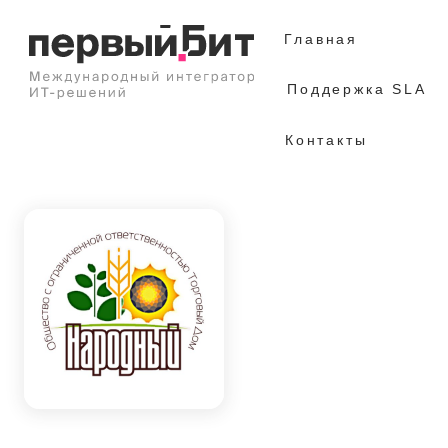
Главная
Поддержка SLA
Контакты
Прозрачный учёт на базе «1С:КА»: контроль
полного цикла крупяного завода от закупки
сырья до выпуска готовой продукции
Регион
обл. Воронежская