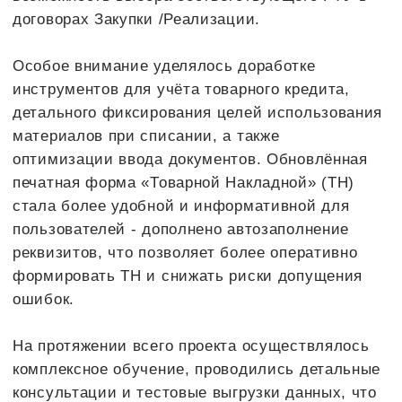
Сделаем ваше предприятие
устойчивее и сильнее с помощью ИТ
+7
Отправить
Нажатием кнопки я принимаю
условия Оферты
по использованию сайта и согласен с
Политикой
конфиденциальности
Воронеж Центральный офис
vrn@1cbit.ru
+7 (473) 233-33-35