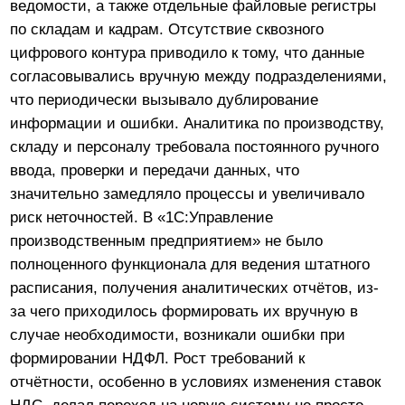
важных блоках.
Цели проекта
1. Перейти с устаревшей информационной системы
на новую современную программу, закрывающую
ключевые контуры крупяного производства от
закупки сырья до кадров и финансов
2.Обеспечить соответствие новым требованиям
законодательства (в частности, корректный учёт при
изменении ставки НДС)
3. Перенести основной массив справочников и
остатков в новую систему
4.Создать индивидуальные отчёты и формы для
специфики производства, склада и транспортной