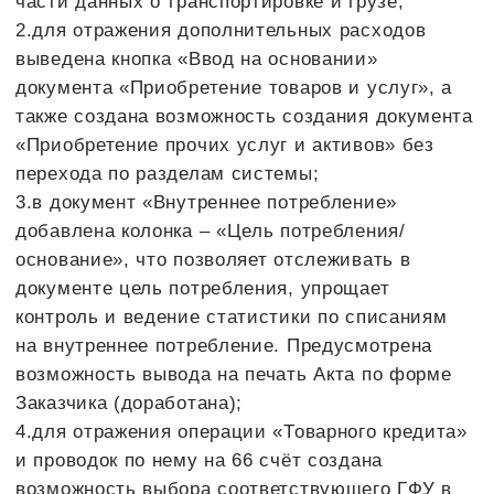
производственным затратам и налогам
Налоговый учёт автоматизирован, ведётся в
системе и не требует дополнительных
трудозатрат, минимизированы ошибки
Кадровый, зарплатный учёт и блок по основным
средствам перенесены без потери данных и
расхождений в учёте, сокращены ошибки в
расчёте заработной платы и НДФЛ за счёт
автоматизации и отказа от ручных ведомостей
Быстрая адаптация к изменению ставки НДС и
новых отчётных требований благодаря гибкости
системы
Повысилась дисциплина ввода данных и
контроль качества информации за счёт
настроенных справочников и обязательных
реквизитов, журналов
Сокращено время на формирование отчётов за
счёт автоматического заполнения на основании
данных системы, настроены удобные отчёты для
руководства по необходимым бизнес-процессам