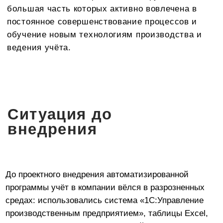
что периодически вызывало дублирование
информации и ошибки. Аналитика по производству,
складу и персоналу требовала постоянного ручного
ввода, проверки и передачи данных, что
значительно замедляло процессы и увеличивало
риск неточностей. В «1С:Управление
производственным предприятием» не было
полноценного функционала для ведения штатного
расписания, получения аналитических отчётов, из-
за чего приходилось формировать их вручную в
случае необходимости, возникали ошибки при
формировании НДФЛ. Рост требований к
отчётности, особенно в условиях изменения ставок
НДС, делал переход на новую систему не просто
актуальным, а стратегически необходимым для
дальнейшего развития компании.
Перенос актуальных данных по кадровому учёту,
расчёту заработной платы и основным средствам в
«1С:Комплексная автоматизация»
был реализован
проектной командой, что обеспечило максимальную
точность, детализацию и целостность расчётной и
инвентарной информации. Это сняло все риски,
связанные со спецификой данных в этих критически