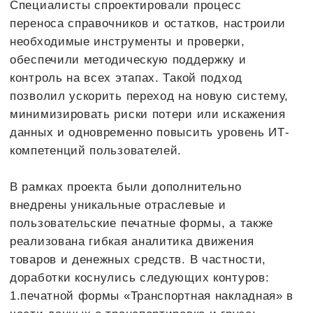
самостоятельной работы с системой.
Ключевым фактором успешного перехода стала
командная культура и высокая техническая
компетентность сотрудников заказчика, что
позволило не только достичь поставленных
целей, но и заложить основу для дальнейшего
развития и автоматизации бизнес-процессов.
Результаты проекта
Внедрён сквозной современный цифровой
контур «1С:Комплексная автоматизация»,
позволяющий видеть полный цикл от закупки
сырья до выпуска готовой продукции,
управления складами, расчётов по кадрам,