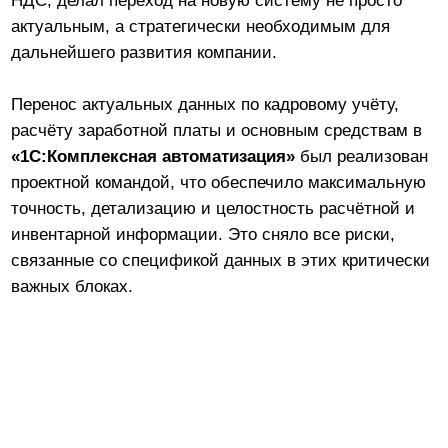
логистики
Описание проекта
Ключевой фокус проекта был направлен на
качественную и безопасную миграцию данных
под управлением проектной команды.
Значительная часть справочников и остатков
были перенесены сотрудниками «ТД Народный»
собственными силами при методической
поддержке и под контролем специалистов
интегратора «Первый Бит Воронеж».
Специалисты спроектировали процесс
переноса справочников и остатков, настроили
необходимые инструменты и проверки,
обеспечили методическую поддержку и
контроль на всех этапах. Такой подход
позволил ускорить переход на новую систему,
минимизировать риски потери или искажения