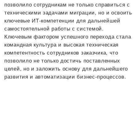
Главная
Поддержка SLA
Контакты
vrn@1cbit.ru
Воронеж Центральный офис
+7 (473) 233-33-35
ул. 20 лет Октября,
д.119 (Дом Быта), 7