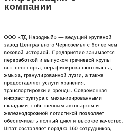
складами, собственным автопарком и
железнодорожной логистикой позволяет
обеспечивать полный цикл и высокое качество.
Штат составляет порядка 160 сотрудников,
большая часть которых активно вовлечена в
постоянное совершенствование процессов и
обучение новым технологиям производства и
ведения учёта.
Ситуация до
внедрения
До проектного внедрения автоматизированной
программы учёт в компании вёлся в разрозненных
средах: использовались система «1С:Управление
производственным предприятием», таблицы Excel,
ведомости, а также отдельные файловые регистры
по складам и кадрам. Отсутствие сквозного
цифрового контура приводило к тому, что данные
согласовывались вручную между подразделениями,