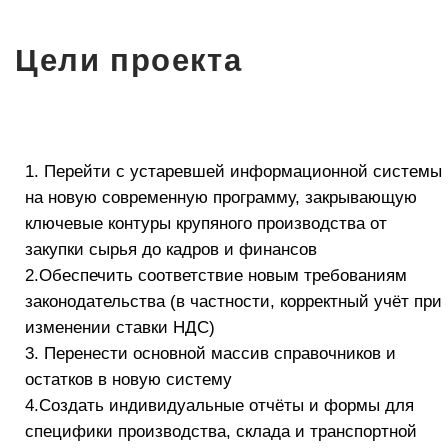
данных и одновременно повысить уровень ИТ-
компетенций пользователей.
В рамках проекта были дополнительно
внедрены уникальные отраслевые и
пользовательские печатные формы, а также
реализована гибкая аналитика движения
товаров и денежных средств. В частности,
доработки коснулись следующих контуров:
1.печатной формы «Транспортная накладная» в
части данных о транспортировке и грузе;
2.для отражения дополнительных расходов
выведена кнопка «Ввод на основании»
документа «Приобретение товаров и услуг», а
также создана возможность создания документа
«Приобретение прочих услуг и активов» без
перехода по разделам системы;
3.в документ «Внутреннее потребление»
добавлена колонка – «Цель потребления/
основание», что позволяет отслеживать в
документе цель потребления, упрощает
контроль и ведение статистики по списаниям
на внутреннее потребление. Предусмотрена
возможность вывода на печать Акта по форме